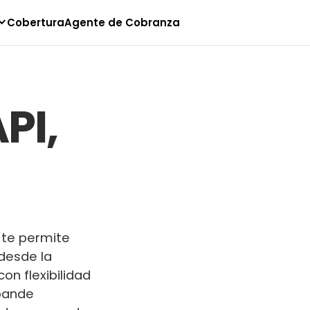
Cobertura
Agente de Cobranza
PI,
 te permite
 desde la
on flexibilidad
xpande