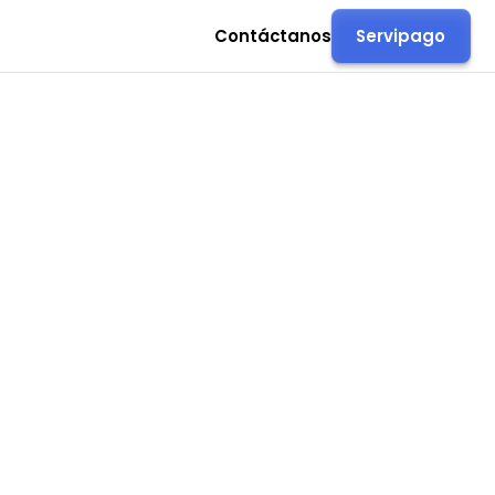
Contáctanos
Servipago